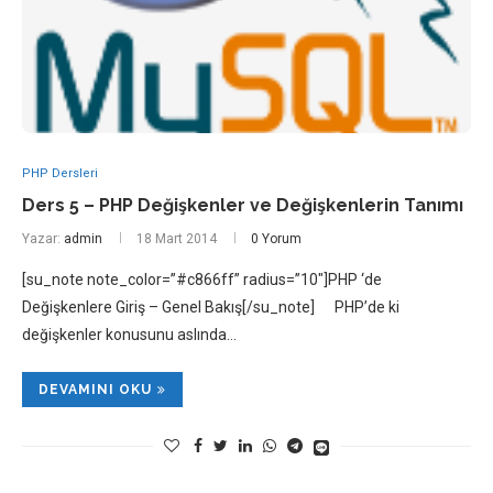
PHP Dersleri
Ders 5 – PHP Değişkenler ve Değişkenlerin Tanımı
Yazar:
admin
18 Mart 2014
0 Yorum
[su_note note_color=”#c866ff” radius=”10″]PHP ‘de
Değişkenlere Giriş – Genel Bakış[/su_note] PHP’de ki
değişkenler konusunu aslında…
DEVAMINI OKU