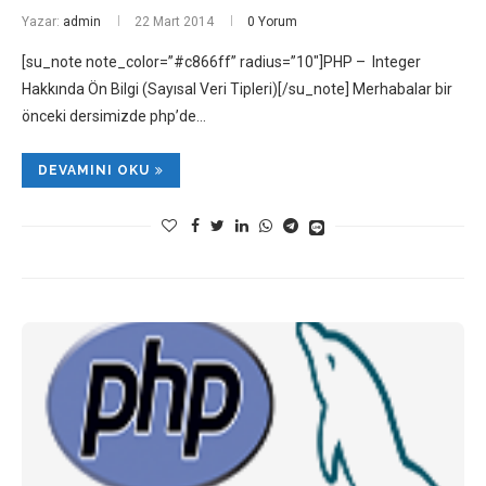
Yazar:
admin
22 Mart 2014
0 Yorum
[su_note note_color=”#c866ff” radius=”10″]PHP – Integer
Hakkında Ön Bilgi (Sayısal Veri Tipleri)[/su_note] Merhabalar bir
önceki dersimizde php’de…
DEVAMINI OKU