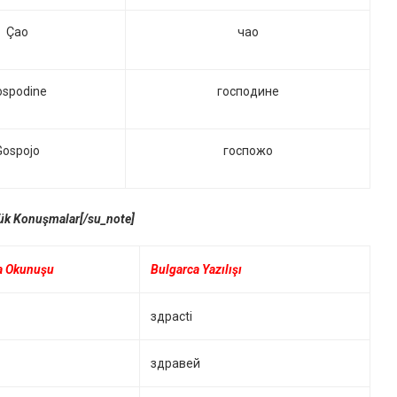
Çao
чао
ospodine
господине
Gospojo
госпожо
lük Konuşmalar[/su_note]
a Okunuşu
Bulgarca Yazılışı
здраcti
здравей