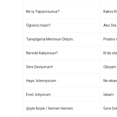
Ne İş Yapıyorsunuz?
Kakvo R
Öğrenci misin?
Ako Ste
Tanıştığıma Memnun Oldum..
Priatno 
Nerede Kalıyorsun?
Kı’de st
Seni Seviyorum!
Obiçam t
Hayır, İstemyorum
Ne iska
Evet, İstiyorum
İskam
Şöyle Böyle / Hemen Hemen
Gore Do