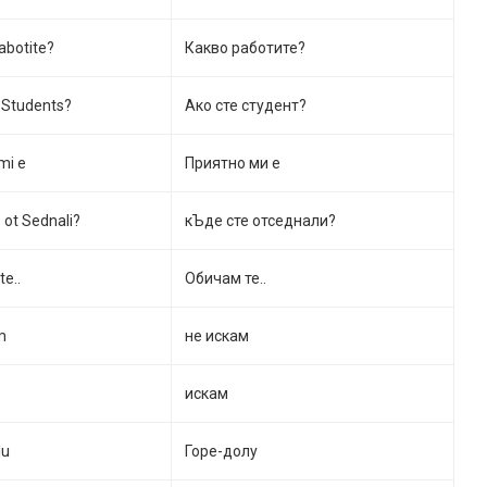
abotite?
Какво работите?
 Students?
Ако сте студент?
mi e
Приятно ми е
e ot Sednali?
кЪде сте отседнали?
e..
Обичам те..
m
не искам
искам
lu
Горе-долу