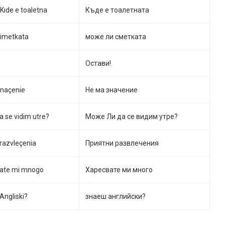
, Kıde e toaletna
Къде е тоалетната
Simetkata
може ли сметката
Остави!
naçenie
Не ма значение
da se vidim utre?
Може Ли да се видим утре?
 razvleçenia
Приятни развлечения
ate mi mnogo
Харесвате ми много
Angliski?
знаеш английски?