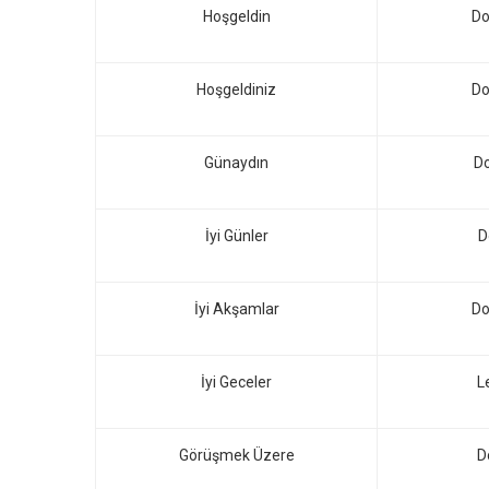
Hoşgeldin
Do
Hoşgeldiniz
Do
Günaydın
Do
İyi Günler
D
İyi Akşamlar
Do
İyi Geceler
L
Görüşmek Üzere
D