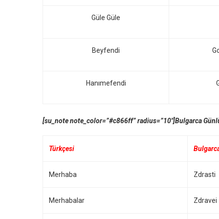
Güle Güle
Beyfendi
G
Hanımefendi
[su_note note_color=”#c866ff” radius=”10″]Bulgarca Gün
Türkçesi
Bulgarc
Merhaba
Zdrasti
Merhabalar
Zdravei