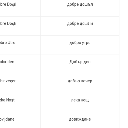
bre Doşıl
добре дошъл
bre Doşli
добре дошЛи
bro Utro
добро утро
obır den
Добър ден
bır veçer
добър вечер
eka Noşt
лека нощ
ovijdane
довиждане