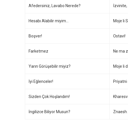
Afedersiniz, Lavabo Nerede?
İzvinite
Hesabı Alabilir miyim…
Moje li 
Boşver!
Ostavi!
Farketmez
Ne ma z
Yarın Görüşebilir miyiz?
Moje li 
İyi Eğlenceler!
Priyatni
Sizden Çok Hoşlandım!
Kharesv
İngilizce Biliyor Musun?
Znaesh 