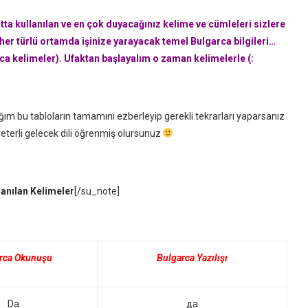
a kullanılan ve en çok duyacağınız kelime ve cümleleri sizlere
er türlü ortamda işinize yarayacak temel Bulgarca bilgileri…
ca kelimeler). Ufaktan başlayalım o zaman kelimelerle (:
ğım bu tabloların tamamını ezberleyip gerekli tekrarları yaparsanız
eterli gelecek dili öğrenmiş olursunuz
anılan Kelimeler
[/su_note]
rca Okunuşu
Bulgarca Yazılışı
Da
да