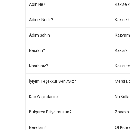
Adın Ne?
Kak se 
Adınız Nedir?
Kak se 
Adım Şahin
Kazvam 
Nasılsın?
Kak si?
Nasılsınız?
Kak si t
İyiyim Teşekkür Sen /Siz?
Mersi Do
Kaç Yaşındasın?
Na Kolko
Bulgarca Biliyo musun?
Znaesh 
Nerelisin?
Ot Kıde 