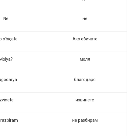
Ne
не
o o’biçate
Ако обичате
Molya?
моля
agodarya
благодаря
İzvinete
извинете
 razbiram
не разбирам