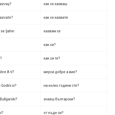
kazvaş?
как се казваш
kazvate?
как се казвате
se Şahin
казвам се
как си?
e?
как си те?
bre A ti?
мерси добре a вие?
 Godini si?
на колко години сте?
Bullgarski?
знаеш български?
si?
от къде си?