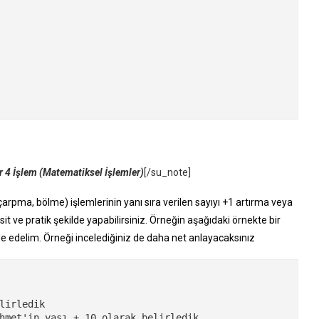
 4 İşlem (Matematiksel İşlemler)
[/su_note]
 çarpma, bölme) işlemlerinin yanı sıra verilen sayıyı +1 artırma veya
it ve pratik şekilde yapabilirsiniz. Örneğin aşağıdaki örnekte bir
lde edelim. Örneği incelediğiniz de daha net anlayacaksınız
lirledik

hmet'in yaşı + 10 olarak belirledik
