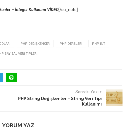
enler – İnteger Kullanımı VİDEO
[/su_note]
ODLARI
PHP DEĞIŞKENKER
PHP DERSLERI
PHP INT
HP SAYISAL VERI TIPLERI
Sonraki Yazı >
PHP String Değişkenler – String Veri Tipi
Kullanımı
 YORUM YAZ