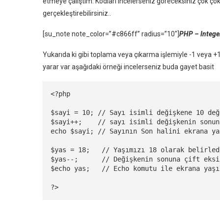
etmeye çalıştım. Kodları incelerseniz göreceksiniz çok çok b
gerçekleştirebilirsiniz..
[su_note note_color=”#c866ff” radius=”10″]
PHP – Integer
Yukarıda ki gibi toplama veya çıkarma işlemiyle -1 veya +1 
yarar var aşağıdaki örneği incelerseniz buda gayet basit
<?php

$sayi = 10; // Sayı isimli değişkene 10 değ
$sayi++;    // sayı isimli değişkenin sonun
echo $sayi; // Sayının Son halini ekrana ya
$yas = 18;   // Yaşımızı 18 olarak belirledi
$yas--;      // Değişkenin sonuna çift eksi
$echo yas;   // Echo komutu ile ekrana yaşı
?>