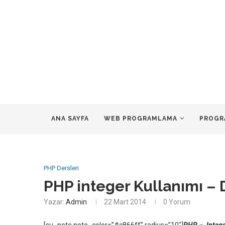
ANA SAYFA
WEB PROGRAMLAMA
PROGR
PHP Dersleri
PHP integer Kullanımı – D
Yazar:
Admin
22 Mart 2014
0 Yorum
[su_note note_color=”#c866ff” radius=”10″]
PHP – Integer