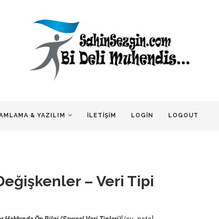
AMLAMA & YAZILIM
İLETIŞIM
LOGIN
LOGOUT
eğişkenler – Veri Tipi
 Hakkında Ön Bilgi (Sayısal Veri Tipleri)
[/su_note]