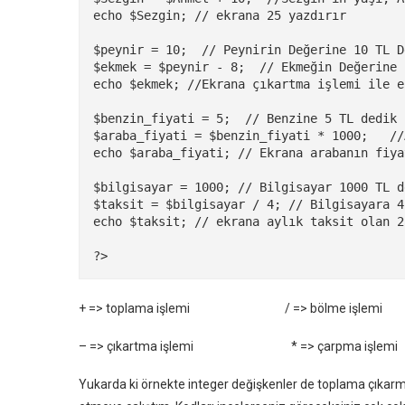
echo $Sezgin; // ekrana 25 yazdırır

$peynir = 10;  // Peynirin Değerine 10 TL De
$ekmek = $peynir - 8;  // Ekmeğin Değerine 
echo $ekmek; //Ekrana çıkartma işlemi ile e
$benzin_fiyati = 5;  // Benzine 5 TL dedik

$araba_fiyati = $benzin_fiyati * 1000;   //
echo $araba_fiyati; // Ekrana arabanın fiya
$bilgisayar = 1000; // Bilgisayar 1000 TL de
$taksit = $bilgisayar / 4; // Bilgisayara 4
echo $taksit; // ekrana aylık taksit olan 2
?>
+ => toplama işlemi / => bölme işlemi
– => çıkartma işlemi * => çarpma işlemi
Yukarda ki örnekte integer değişkenler de toplama çıkar