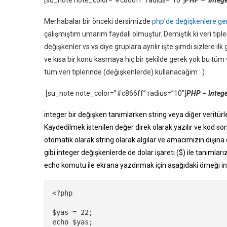
Merhabalar bir önceki dersimizde
php’de değişkenlere ge
çalışmıştım umarım faydalı olmuştur. Demiştik ki veri tiple
değişkenler vs vs diye gruplara ayrılır işte şimdi sizlere ilk 
ve kısa bir konu kasmaya hiç bir şekilde gerek yok bu tüm 
tüm veri tiplerinde (değişkenlerde) kullanacağım : )
[su_note note_color=”#c866ff” radius=”10″]
PHP – Intege
integer bir değişken tanımlarken string veya diğer veritürler
Kaydedilmek istenilen değer direk olarak yazılır ve kod sonu nok
otomatik olarak string olarak algılar ve amacımızın dışına
gibi integer değişkenlerde de dolar işareti ($) ile tanımla
echo komutu ile ekrana yazdırmak için aşağıdaki örneği i
<?php

$yas = 22;

echo $yas;
