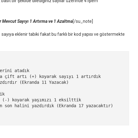
asit bir şekilde dilediğiniz sayılar üzerinde 4 işlem
 Mevcut Sayıyı 1 Artırma ve 1 Azaltma
[/su_note]
sayıya eklenir tabiki fakat bu farklı bir kod yapısı ve göstermekte
erini atadık

a çift artı (+) koyarak sayıyı 1 artırdık

zdırdır (Ekranda 11 Yazacak)

k

 (-) koyarak yaşımızı 1 eksilttik

n son halini yazdırdık (Ekranda 17 yazacaktır)
