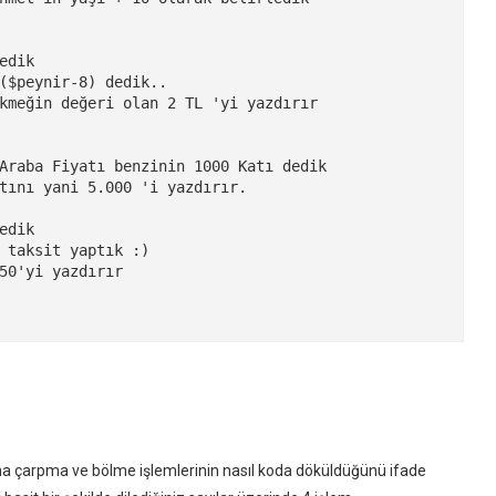
dik

($peynir-8) dedik..

kmeğin değeri olan 2 TL 'yi yazdırır

Araba Fiyatı benzinin 1000 Katı dedik

tını yani 5.000 'i yazdırır.

dik

 taksit yaptık :)

50'yi yazdırır 

ma çarpma ve bölme işlemlerinin nasıl koda döküldüğünü ifade