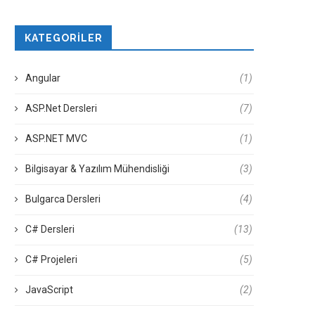
KATEGORILER
Angular
(1)
ASP.Net Dersleri
(7)
ASP.NET MVC
(1)
Bilgisayar & Yazılım Mühendisliği
(3)
Bulgarca Dersleri
(4)
C# Dersleri
(13)
C# Projeleri
(5)
JavaScript
(2)