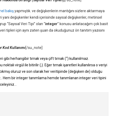
nel bakış
yapmıştık. ve değişkenlerin mantığını sizlere aktarmaya
ri yani değişkenler kendi içerisinde sayısal değişkenler, metinsel
grup “Sayısal Veri Tipi” olan “
integer
” konusu anlatacağım çok basit
veri tipleri için aynı zaten şuan da okuduğunuz ön tanıtım yazısını
r Kod Kullanımı
[/su_note]
i gibi herhangibir tırnak veya çift tırnak (“) kullanılmaz.
talı virgül ile bitirilir (;). Eğer tırnak işaretleri kullanılırsa o veriyi
 cıkmış oluruz ve son olarak her veritipinde (değişken de) olduğu
rız.. Hem bir integer tanımlama hemde tanımlanan integer veri tipini
nceleyiniz…