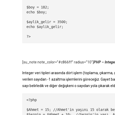
$boy = 182;

echo $boy;

$aylik_gelir = 3500;

echo $aylik_gelir;

?>
[su_note note_color=”#c866ff” radius=”10″]
PHP – Integer
Integer veri tipleri arasında dört işlem (toplama, çıkarma,
verilen sayıdan -1 azaltma işlemlerini göreceğiz. Gayet bas
sayı belirledik ve diğer değişkeni o sayıdan yola çıkarak e
<?php

$Ahmet = 15; //Ahmet'in yaşını 15 olarak be
$Sezgin = $Ahmet + 10;  //Sezgin'in yaşı, A