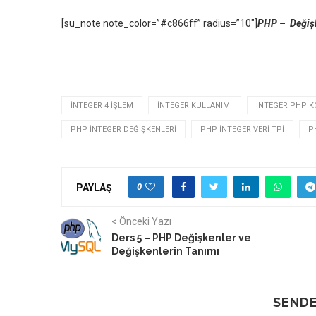
[su_note note_color=”#c866ff” radius=”10″]
PHP – Değişk
INTEGER 4 IŞLEM
INTEGER KULLANIMI
INTEGER PHP K
PHP INTEGER DEĞIŞKENLERI
PHP INTEGER VERI TPI
P
0
PAYLAŞ
< Önceki Yazı
Ders 5 – PHP Değişkenler ve
Değişkenlerin Tanımı
SENDE