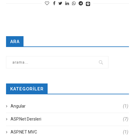
ARA
KATEGORILER
Angular
(1)
ASP.Net Dersleri
(7)
ASP.NET MVC
(1)