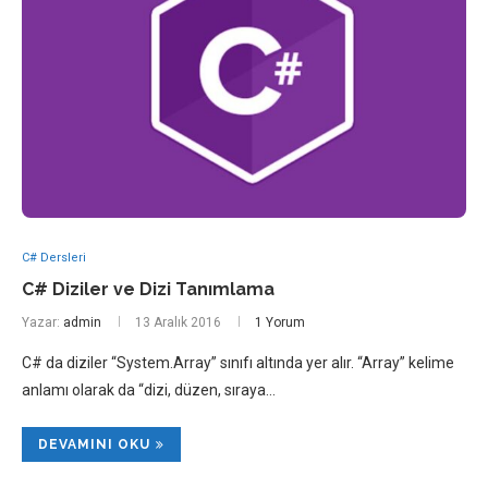
C# Dersleri
C# Diziler ve Dizi Tanımlama
Yazar:
admin
13 Aralık 2016
1 Yorum
C# da diziler “System.Array” sınıfı altında yer alır. “Array” kelime
anlamı olarak da “dizi, düzen, sıraya…
DEVAMINI OKU