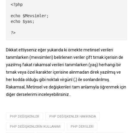
<?php

echo $Mevsimler;

echo $yas;

?>
Dikkat ettiyseniz eğer yukarıda ki örnekte metinsel verileri
tanımlarken (mevsimleri) belirlenen veriler çift tırnak içerisin de
yazılmış fakat rakamsal verileri tanımlarken (yaş) herhangi bir
tırnak veya özel karakter içerisine alınmadan direk yazılmış ve
her kodda olduğu gibi noktalı virgünl (;) ile sonlandırılmış.
Rakamsal, Metinsel ve değişkenleri tam anlamıyla öğrenmek için
diğer derselerimi inceleyebilirsiniz..
PHP DEĞIŞKENLER
PHP DEĞIŞKENLER HAKKINDA
PHP DEĞIŞKENLERIN KULLANIMI
PHP DERSLERI