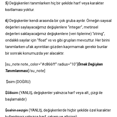
5)
Değişkenleri tanımlarken hiç bir şekilde harf veya karakter
kısıtlaması yoktur.
6)
Değişkenler kendi arasında bir çok gruba ayrılır. Örneğin sayısal
değerleri saylayacağımız değişlenlere “integer”, metinsel
değerleri saklayacağımız değişkenlere (veri tiplerine) “string”,
ondalıklı sayılar için “float” vs vs gibi grupları mevcuttur. Her birini
tanımlarken ufak ayrıntıları gözden kaçırmamak gerekir bunlar
bir sonraki konumuzda yer alacaktır.
[su_note note_color=”#c866ff” radius=”10″]
Örnek Değişken
Tanımlanması
[/su_note]
$isim (DOĞRU)
$58isim
(YANLIŞ, değişkenler yalnızca harf veya alt_çizgi ile
başlamalıdır)
$sahin.sezgin
(YANLIŞ, değişkenlerde hiçbir şekilde özel karakter
kullanılmaz yalnızca harf, rakam ve altçizgi)