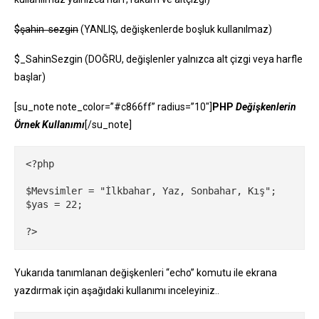
$şahin sezgin
(YANLIŞ, değişkenlerde boşluk kullanılmaz)
$_SahinSezgin (DOĞRU, değişlenler yalnızca alt çizgi veya harfle
başlar)
[su_note note_color=”#c866ff” radius=”10″]
PHP
Değişkenlerin
Örnek Kullanımı
[/su_note]
<?php

$Mevsimler = "İlkbahar, Yaz, Sonbahar, Kış";

$yas = 22;

?>
Yukarıda tanımlanan değişkenleri “echo” komutu ile ekrana
yazdırmak için aşağıdaki kullanımı inceleyiniz..