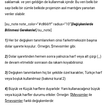
saklamak ve yeri geldiğin de kullanmak içindir. Bu veri belki bir
sayı belki bir cümle belkide projenizin asıl mantığını yansıtan
veriler olabilir.
[su_note note_color=”#c866ff” radius=”10″]
Değişkenlerde
Bilinmesi Gerekenler
[/su_note]
1)
Her bir değişken tanımlanırken cinsi farketmeksizin başına
dolar işarete koyulur.. Örneğin; $mevsimler gibi.
2)
Dolar işaretinden hemen sonra yalnızca harf veya alt çizgi (_)
ile devam etmelidir sonrasın da rakam koyabilirsiniz.
3)
Değişken tanımlarken hiç bir şekilde özel karakter, Türkçe harf
veya boşluk kullanılmaz (bakınız kural:2)
4)
Büyük ve Küçük harflere duyarlıdır. Yani kullanacağınız büyük
veya küçük harfler durumu etkiler. Örneğin
$Mevsimler
ile
$mevsimler
farklı değişkenlerdir.