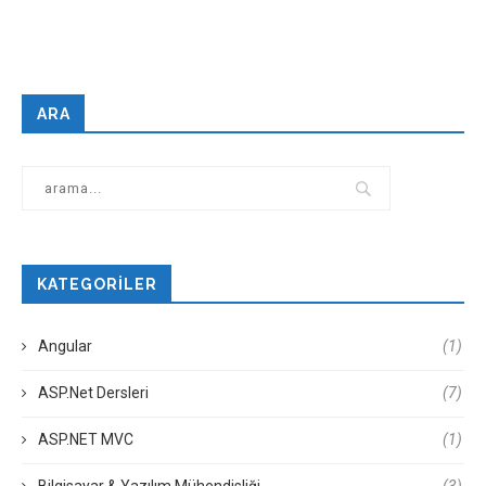
ARA
KATEGORILER
Angular
(1)
ASP.Net Dersleri
(7)
ASP.NET MVC
(1)
Bilgisayar & Yazılım Mühendisliği
(3)