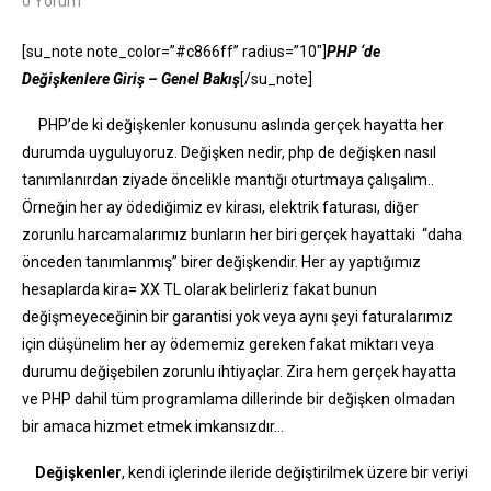
0 Yorum
[su_note note_color=”#c866ff” radius=”10″]
PHP ‘de
Değişkenlere Giriş – Genel Bakış
[/su_note]
PHP’de ki değişkenler konusunu aslında gerçek hayatta her
durumda uyguluyoruz. Değişken nedir, php de değişken nasıl
tanımlanırdan ziyade öncelikle mantığı oturtmaya çalışalım..
Örneğin her ay ödediğimiz ev kirası, elektrik faturası, diğer
zorunlu harcamalarımız bunların her biri gerçek hayattaki “daha
önceden tanımlanmış” birer değişkendir. Her ay yaptığımız
hesaplarda kira= XX TL olarak belirleriz fakat bunun
değişmeyeceğinin bir garantisi yok veya aynı şeyi faturalarımız
için düşünelim her ay ödememiz gereken fakat miktarı veya
durumu değişebilen zorunlu ihtiyaçlar. Zira hem gerçek hayatta
ve PHP dahil tüm programlama dillerinde bir değişken olmadan
bir amaca hizmet etmek imkansızdır…
Değişkenler
, kendi içlerinde ileride değiştirilmek üzere bir veriyi