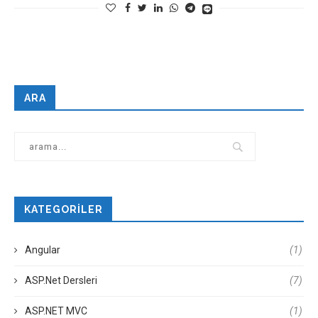
ARA
KATEGORILER
Angular
(1)
ASP.Net Dersleri
(7)
ASP.NET MVC
(1)