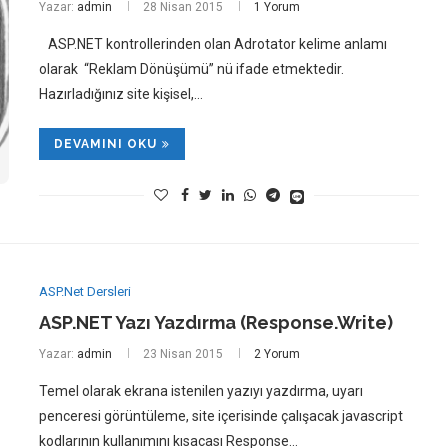
Yazar:
admin
28 Nisan 2015
1 Yorum
ASP.NET kontrollerinden olan Adrotator kelime anlamı
olarak “Reklam Dönüşümü” nü ifade etmektedir.
Hazırladığınız site kişisel,…
DEVAMINI OKU
ASP.Net Dersleri
ASP.NET Yazı Yazdırma (Response.Write)
Yazar:
admin
23 Nisan 2015
2 Yorum
Temel olarak ekrana istenilen yazıyı yazdırma, uyarı
penceresi görüntüleme, site içerisinde çalışacak javascript
kodlarının kullanımını kısacası Response…