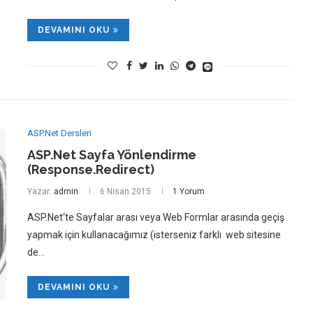
DEVAMINI OKU
ASP.Net Dersleri
ASP.Net Sayfa Yönlendirme
(Response.Redirect)
Yazar:
admin
6 Nisan 2015
1 Yorum
ASP.Net‘te Sayfalar arası veya Web Formlar arasında geçiş
yapmak için kullanacağımız (isterseniz farklı web sitesine
de…
DEVAMINI OKU