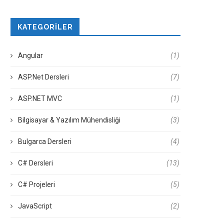
KATEGORILER
Angular
(1)
ASP.Net Dersleri
(7)
ASP.NET MVC
(1)
Bilgisayar & Yazılım Mühendisliği
(3)
Bulgarca Dersleri
(4)
C# Dersleri
(13)
C# Projeleri
(5)
JavaScript
(2)