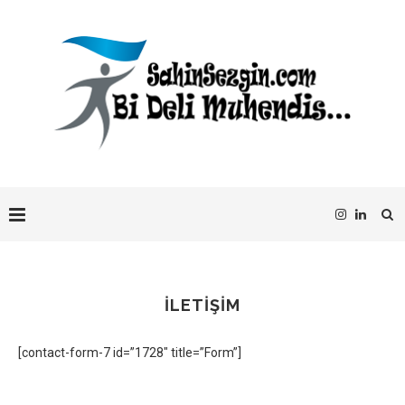
İLETIŞIM
[contact-form-7 id=”1728″ title=”Form”]