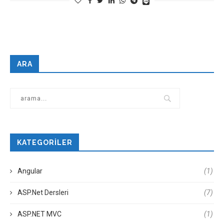
ARA
KATEGORILER
Angular
(1)
ASP.Net Dersleri
(7)
ASP.NET MVC
(1)