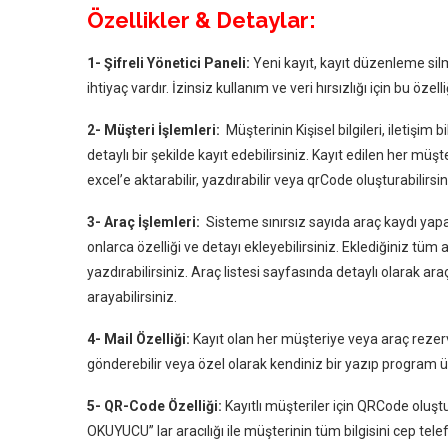
Özellikler & Detaylar:
1- Şifreli Yönetici Paneli:
Yeni kayıt, kayıt düzenleme silm
ihtiyaç vardır. İzinsiz kullanım ve veri hırsızlığı için bu özelli
2- Müşteri İşlemleri:
Müşterinin Kişisel bilgileri, iletişim b
detaylı bir şekilde kayıt edebilirsiniz. Kayıt edilen her müşte
excel’e aktarabilir, yazdırabilir veya qrCode oluşturabilirsin
3- Araç İşlemleri:
Sisteme sınırsız sayıda araç kaydı yapab
onlarca özelliği ve detayı ekleyebilirsiniz. Eklediğiniz tüm a
yazdırabilirsiniz. Araç listesi sayfasında detaylı olarak 
arayabilirsiniz.
4- Mail Özelliği:
Kayıt olan her müşteriye veya araç rezer
gönderebilir veya özel olarak kendiniz bir yazıp program 
5- QR-Code Özelliği:
Kayıtlı müşteriler için QRCode oluş
OKUYUCU” lar aracılığı ile müşterinin tüm bilgisini cep tele