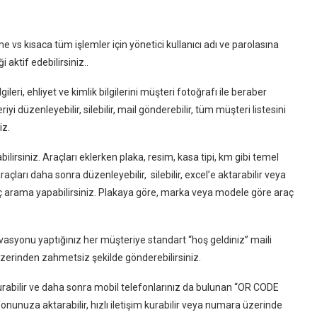
e vs kısaca tüm işlemler için yönetici kullanıcı adı ve parolasına
ği aktif edebilirsiniz..
ilgileri, ehliyet ve kimlik bilgilerini müşteri fotoğrafı ile beraber
riyi düzenleyebilir, silebilir, mail gönderebilir, tüm müşteri listesini
iz.
ilirsiniz. Araçları eklerken plaka, resim, kasa tipi, km gibi temel
raçları daha sonra düzenleyebilir, silebilir, excel’e aktarabilir veya
araç arama yapabilirsiniz. Plakaya göre, marka veya modele göre araç
vasyonu yaptığınız her müşteriye standart “hoş geldiniz” maili
üzerinden zahmetsiz şekilde gönderebilirsiniz.
turabilir ve daha sonra mobil telefonlarınız da bulunan “OR CODE
fonunuza aktarabilir, hızlı iletişim kurabilir veya numara üzerinde