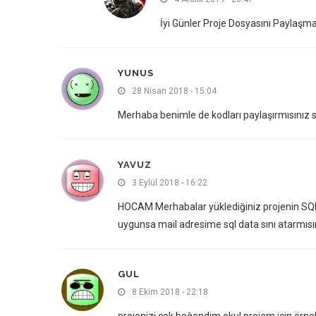
İyi Günler Proje Dosyasını Paylaşm
YUNUS
28 Nisan 2018 - 15:04
Merhaba benimle de kodları paylaşırmısınız s
YAVUZ
3 Eylül 2018 - 16:22
HOCAM Merhabalar yüklediğiniz projenin SQL do
uygunsa mail adresime sql data sını atarmısı
GUL
8 Ekim 2018 - 22:18
projenizi çok beğendim okul projem için örnek