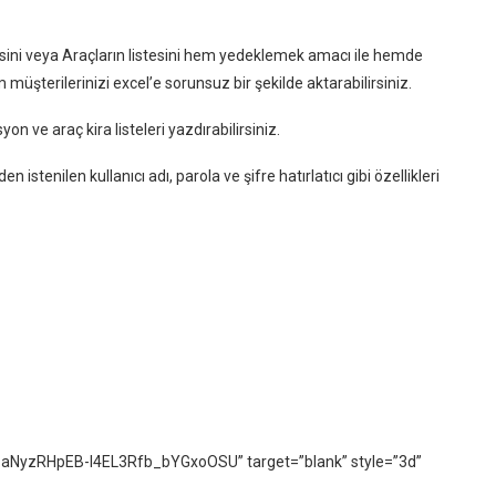
tesini veya Araçların listesini hem yedeklemek amacı ile hemde
 müşterilerinizi excel’e sorunsuz bir şekilde aktarabilirsiniz.
yon ve araç kira listeleri yazdırabilirsiniz.
n istenilen kullanıcı adı, parola ve şifre hatırlatıcı gibi özellikleri
tSaNyzRHpEB-l4EL3Rfb_bYGxoOSU” target=”blank” style=”3d”