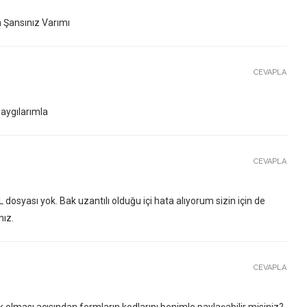
a Şansınız Varımı
CEVAPLA
aygılarımla
CEVAPLA
syası yok. Bak uzantılı olduğu içi hata alıyorum sizin için de
nız.
CEVAPLA
 olması açısından formların kodlarını benimle paylaşabilir misiniz?