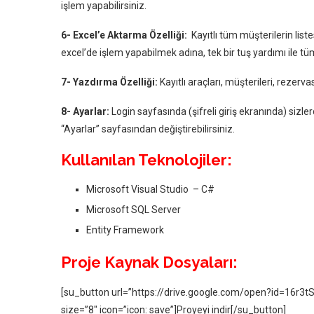
işlem yapabilirsiniz.
6- Excel’e Aktarma Özelliği:
Kayıtlı tüm müşterilerin lis
excel’de işlem yapabilmek adına, tek bir tuş yardımı ile tüm
7- Yazdırma Özelliği:
Kayıtlı araçları, müşterileri, rezervas
8- Ayarlar:
Login sayfasında (şifreli giriş ekranında) sizlerde
“Ayarlar” sayfasından değiştirebilirsiniz.
Kullanılan Teknolojiler:
Microsoft Visual Studio – C#
Microsoft SQL Server
Entity Framework
Proje Kaynak Dosyaları:
[su_button url=”https://drive.google.com/open?id=16r3
size=”8″ icon=”icon: save”]Proyeyi indir[/su_button]