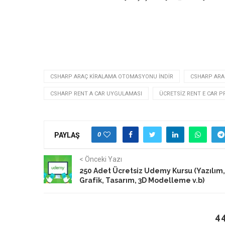
CSHARP ARAÇ KIRALAMA OTOMASYONU INDIR
CSHARP ARA
CSHARP RENT A CAR UYGULAMASI
ÜCRETSIZ RENT E CAR P
0
PAYLAŞ
< Önceki Yazı
250 Adet Ücretsiz Udemy Kursu (Yazılım,
Grafik, Tasarım, 3D Modelleme v.b)
4