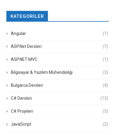
KATEGORILER
Angular
(1)
ASP.Net Dersleri
(7)
ASP.NET MVC
(1)
Bilgisayar & Yazılım Mühendisliği
(3)
Bulgarca Dersleri
(4)
C# Dersleri
(13)
C# Projeleri
(5)
JavaScript
(2)