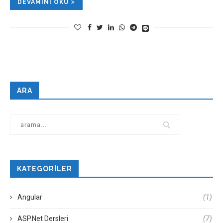
DEVAMINI OKU
ARA
KATEGORILER
Angular
(1)
ASP.Net Dersleri
(7)