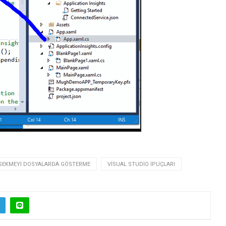
K SEKMEYI DOSYALARDA GÖSTERME
VISUAL STUDIO İPUÇLARI