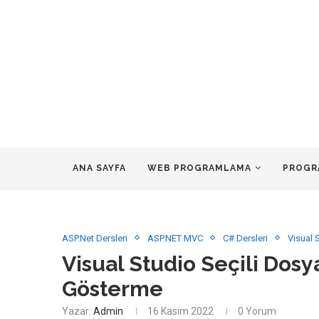
ANA SAYFA
WEB PROGRAMLAMA
PROGR
ASP.Net Dersleri
ASP.NET MVC
C# Dersleri
Visual 
Visual Studio Seçili Dosy
Gösterme
Yazar:
Admin
16 Kasım 2022
0 Yorum