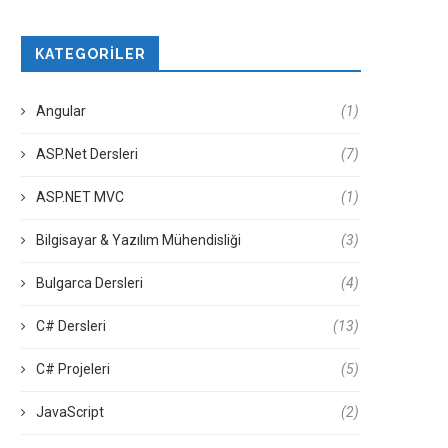
KATEGORILER
Angular
(1)
ASP.Net Dersleri
(7)
ASP.NET MVC
(1)
Bilgisayar & Yazılım Mühendisliği
(3)
Bulgarca Dersleri
(4)
C# Dersleri
(13)
C# Projeleri
(5)
JavaScript
(2)