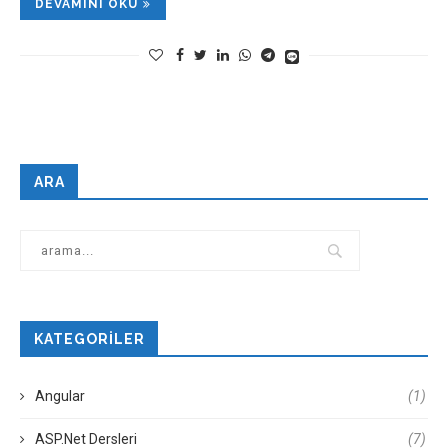
DEVAMINI OKU
ARA
KATEGORILER
Angular
(1)
ASP.Net Dersleri
(7)