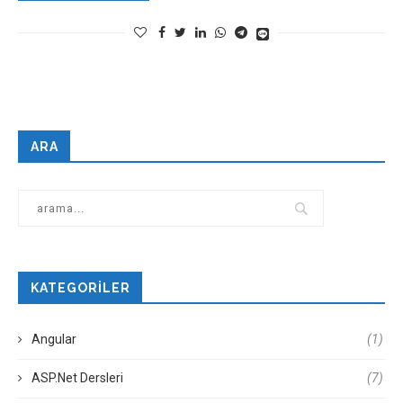
ARA
KATEGORILER
Angular
(1)
ASP.Net Dersleri
(7)