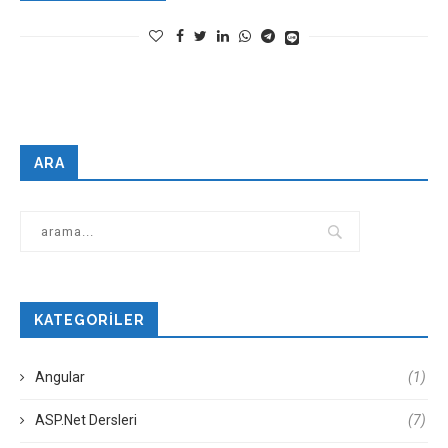
ARA
KATEGORILER
Angular
(1)
ASP.Net Dersleri
(7)