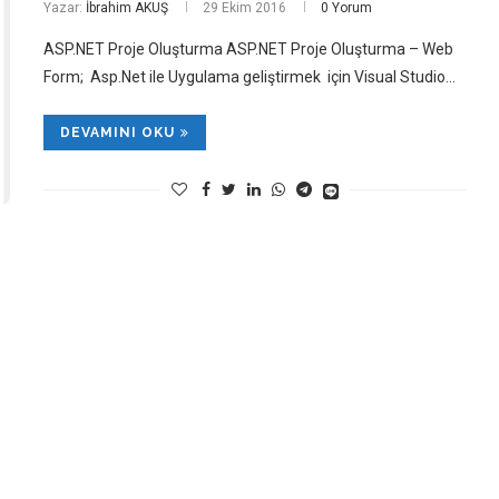
Yazar:
İbrahim AKUŞ
29 Ekim 2016
0 Yorum
ASP.NET Proje Oluşturma ASP.NET Proje Oluşturma – Web
Form; Asp.Net ile Uygulama geliştirmek için Visual Studio…
DEVAMINI OKU