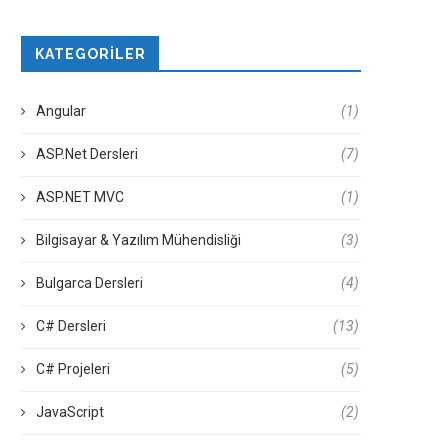
KATEGORILER
Angular
(1)
ASP.Net Dersleri
(7)
ASP.NET MVC
(1)
Bilgisayar & Yazılım Mühendisliği
(3)
Bulgarca Dersleri
(4)
C# Dersleri
(13)
C# Projeleri
(5)
JavaScript
(2)