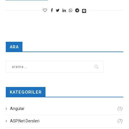
ARA
KATEGORILER
Angular
(1)
ASP.Net Dersleri
(7)