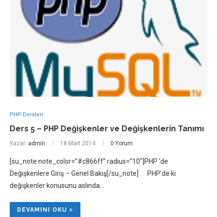
PHP Dersleri
Ders 5 – PHP Değişkenler ve Değişkenlerin Tanımı
Yazar:
admin
18 Mart 2014
0 Yorum
[su_note note_color=”#c866ff” radius=”10″]PHP ‘de
Değişkenlere Giriş – Genel Bakış[/su_note] PHP’de ki
değişkenler konusunu aslında…
DEVAMINI OKU