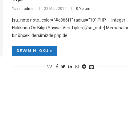
Yazar:
admin
22 Mart 2014
0 Yorum
[su_note note_color=”#c866ff” radius=”10″]PHP – Integer
Hakkında Ön Bilgi (Sayısal Veri Tipleri)[/su_note] Merhabalar
bir önceki dersimizde php’de…
DEVAMINI OKU