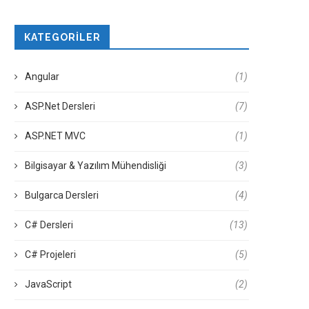
KATEGORILER
Angular
(1)
ASP.Net Dersleri
(7)
ASP.NET MVC
(1)
Bilgisayar & Yazılım Mühendisliği
(3)
Bulgarca Dersleri
(4)
C# Dersleri
(13)
C# Projeleri
(5)
JavaScript
(2)