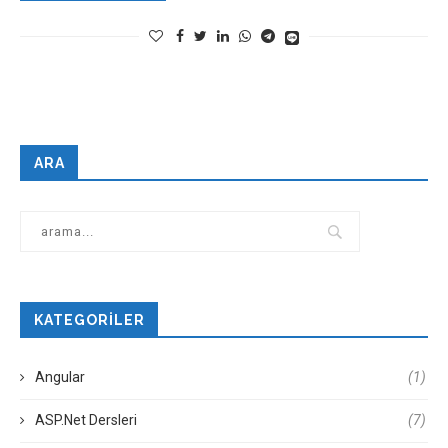
ARA
KATEGORILER
Angular
(1)
ASP.Net Dersleri
(7)