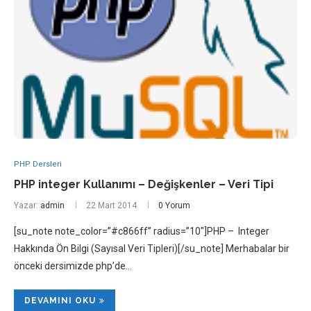
PHP Dersleri
PHP integer Kullanımı – Değişkenler – Veri Tipi
Yazar:
admin
22 Mart 2014
0 Yorum
[su_note note_color=”#c866ff” radius=”10″]PHP – Integer
Hakkında Ön Bilgi (Sayısal Veri Tipleri)[/su_note] Merhabalar bir
önceki dersimizde php’de…
DEVAMINI OKU