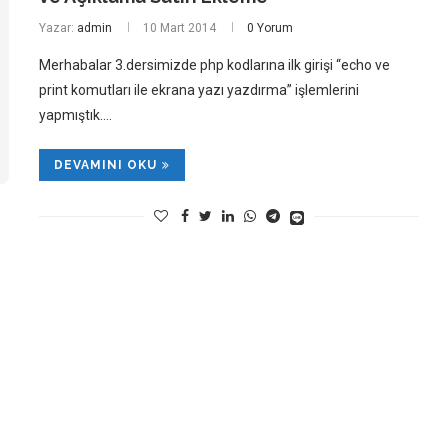
Yazar:
admin
10 Mart 2014
0 Yorum
Merhabalar 3.dersimizde php kodlarına ilk girişi “echo ve
print komutları ile ekrana yazı yazdırma” işlemlerini
yapmıştık.…
DEVAMINI OKU