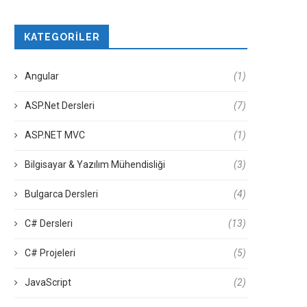
KATEGORILER
Angular
(1)
ASP.Net Dersleri
(7)
ASP.NET MVC
(1)
Bilgisayar & Yazılım Mühendisliği
(3)
Bulgarca Dersleri
(4)
C# Dersleri
(13)
C# Projeleri
(5)
JavaScript
(2)