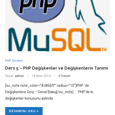
PHP Dersleri
Ders 5 – PHP Değişkenler ve Değişkenlerin Tanımı
Yazar:
admin
18 Mart 2014
0 Yorum
[su_note note_color=”#c866ff” radius=”10″]PHP ‘de
Değişkenlere Giriş – Genel Bakış[/su_note] PHP’de ki
değişkenler konusunu aslında…
DEVAMINI OKU