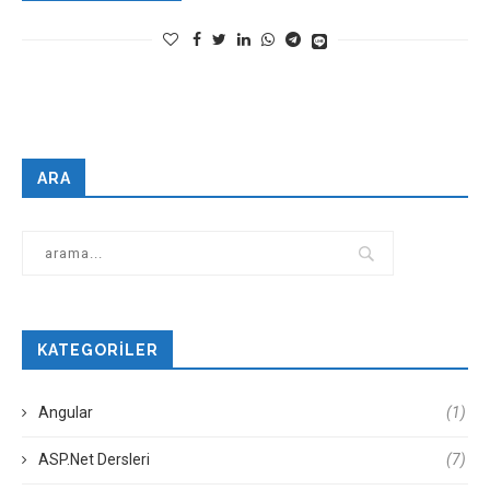
ARA
KATEGORILER
Angular
(1)
ASP.Net Dersleri
(7)