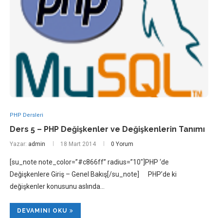
PHP Dersleri
Ders 5 – PHP Değişkenler ve Değişkenlerin Tanımı
Yazar:
admin
18 Mart 2014
0 Yorum
[su_note note_color=”#c866ff” radius=”10″]PHP ‘de
Değişkenlere Giriş – Genel Bakış[/su_note] PHP’de ki
değişkenler konusunu aslında…
DEVAMINI OKU