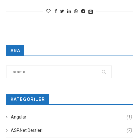
ARA
KATEGORILER
Angular
(1)
ASP.Net Dersleri
(7)