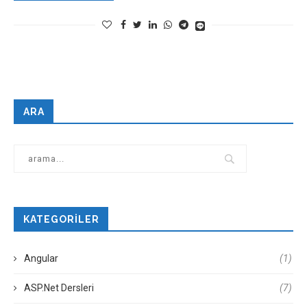
ARA
KATEGORILER
Angular
(1)
ASP.Net Dersleri
(7)