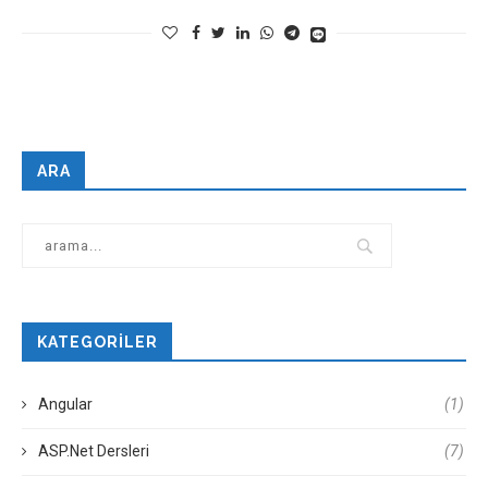
ARA
KATEGORILER
Angular
(1)
ASP.Net Dersleri
(7)