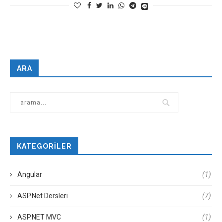
ARA
KATEGORILER
Angular
(1)
ASP.Net Dersleri
(7)
ASP.NET MVC
(1)