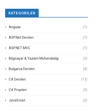
KATEGORILER
Angular
(1)
ASP.Net Dersleri
(7)
ASP.NET MVC
(1)
Bilgisayar & Yazılım Mühendisliği
(3)
Bulgarca Dersleri
(4)
C# Dersleri
(13)
C# Projeleri
(5)
JavaScript
(2)