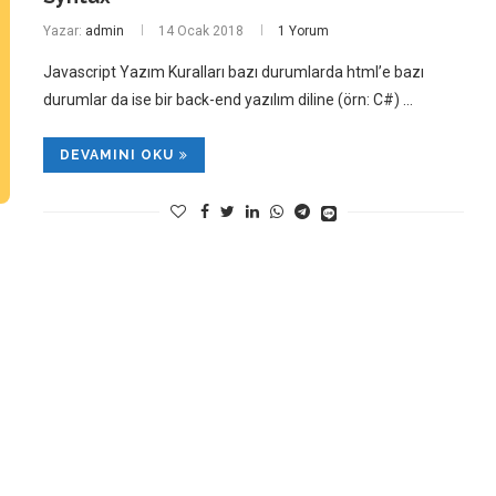
Yazar:
admin
14 Ocak 2018
1 Yorum
Javascript Yazım Kuralları bazı durumlarda html’e bazı
durumlar da ise bir back-end yazılım diline (örn: C#) …
DEVAMINI OKU