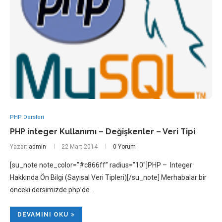
PHP Dersleri
PHP integer Kullanımı – Değişkenler – Veri Tipi
Yazar:
admin
22 Mart 2014
0 Yorum
[su_note note_color=”#c866ff” radius=”10″]PHP – Integer
Hakkında Ön Bilgi (Sayısal Veri Tipleri)[/su_note] Merhabalar bir
önceki dersimizde php’de…
DEVAMINI OKU