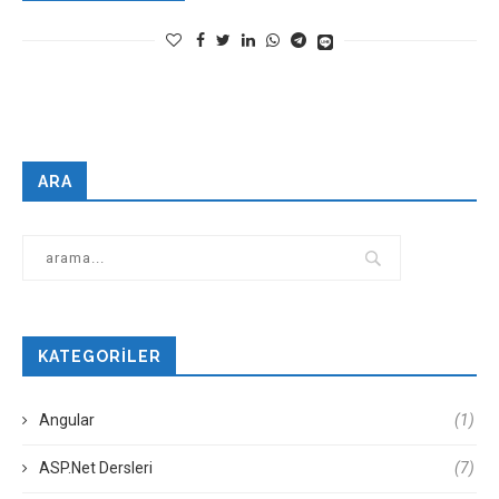
ARA
KATEGORILER
Angular
(1)
ASP.Net Dersleri
(7)