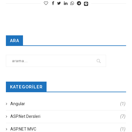
ARA
KATEGORILER
Angular
(1)
ASP.Net Dersleri
(7)
ASP.NET MVC
(1)