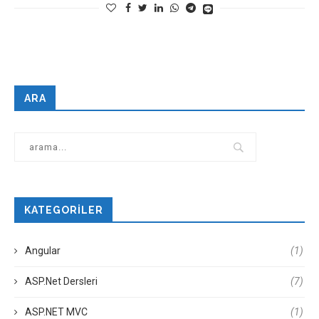
ARA
KATEGORILER
Angular
(1)
ASP.Net Dersleri
(7)
ASP.NET MVC
(1)