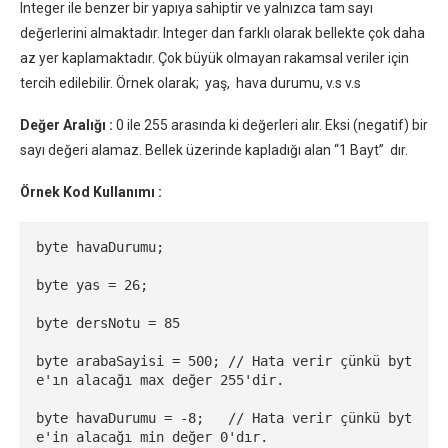
Integer ile benzer bir yapıya sahiptir ve yalnızca tam sayı
değerlerini almaktadır. Integer dan farklı olarak bellekte çok daha
az yer kaplamaktadır. Çok büyük olmayan rakamsal veriler için
tercih edilebilir. Örnek olarak; yaş, hava durumu, v.s v.s
Değer Aralığı :
0 ile 255 arasında ki değerleri alır. Eksi (negatif) bir
sayı değeri alamaz. Bellek üzerinde kapladığı alan “1 Bayt” dır.
Örnek Kod Kullanımı :
byte havaDurumu;

byte yas = 26;

byte dersNotu = 85

byte arabaSayisi = 500; // Hata verir çünkü byt
e'ın alacağı max değer 255'dir.

byte havaDurumu = -8;   // Hata verir çünkü byt
e'in alacağı min değer 0'dır.
