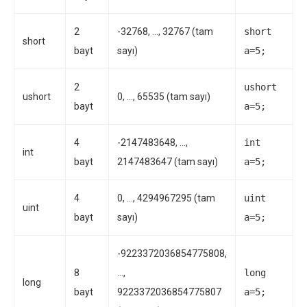
2
-32768, …, 32767 (tam
short
short
bayt
sayı)
a=5;
2
ushort
ushort
0, …, 65535 (tam sayı)
bayt
a=5;
4
-2147483648, …,
int
int
bayt
2147483647 (tam sayı)
a=5;
4
0, …, 4294967295 (tam
uint
uint
bayt
sayı)
a=5;
-9223372036854775808,
8
…,
long
long
bayt
9223372036854775807
a=5;