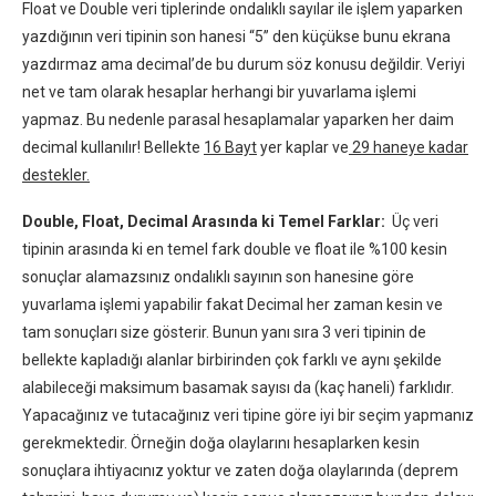
Float ve Double veri tiplerinde ondalıklı sayılar ile işlem yaparken
yazdığının veri tipinin son hanesi “5” den küçükse bunu ekrana
yazdırmaz ama decimal’de bu durum söz konusu değildir. Veriyi
net ve tam olarak hesaplar herhangi bir yuvarlama işlemi
yapmaz. Bu nedenle parasal hesaplamalar yaparken her daim
decimal kullanılır! Bellekte
16 Bayt
yer kaplar ve
29 haneye kadar
destekler.
Double, Float, Decimal Arasında ki Temel Farklar:
Üç veri
tipinin arasında ki en temel fark double ve float ile %100 kesin
sonuçlar alamazsınız ondalıklı sayının son hanesine göre
yuvarlama işlemi yapabilir fakat Decimal her zaman kesin ve
tam sonuçları size gösterir. Bunun yanı sıra 3 veri tipinin de
bellekte kapladığı alanlar birbirinden çok farklı ve aynı şekilde
alabileceği maksimum basamak sayısı da (kaç haneli) farklıdır.
Yapacağınız ve tutacağınız veri tipine göre iyi bir seçim yapmanız
gerekmektedir. Örneğin doğa olaylarını hesaplarken kesin
sonuçlara ihtiyacınız yoktur ve zaten doğa olaylarında (deprem