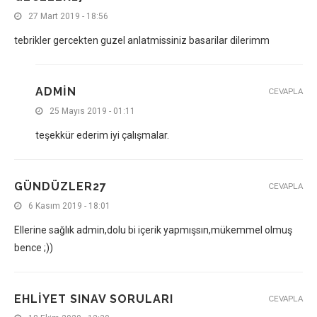
27 Mart 2019 - 18:56
tebrikler gercekten guzel anlatmissiniz basarilar dilerimm
ADMIN
CEVAPLA
25 Mayıs 2019 - 01:11
teşekkür ederim iyi çalışmalar.
GÜNDÜZLER27
CEVAPLA
6 Kasım 2019 - 18:01
Ellerine sağlık admin,dolu bi içerik yapmışsın,mükemmel olmuş
bence ;))
EHLIYET SINAV SORULARI
CEVAPLA