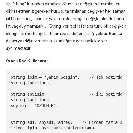
tipi “string” türünden olmalıdır. String bir değişken tanımlarken
dikkat etmeniz gereken hususi, tanımlanan değişken her zaman
çift tırnaklar içerisin de yazılmalıdır. Integer değişkenler de buna
ihtiyaç duymamıştık… ‘String’ veri tipi referans türlü bir değişken
olduğu için herhangi bir tanım veya değer aralığı yoktur. Bundan
dolayı yazdığınız metinin uzunluğuna göre bellekte yer
ayrılmaktadır.
Örnek Kod Kullanımı :
string isim = "Şahin Sezgin";    // Tek satırda 
string tanımlama.

string soyisim;                  // iki satırda 
string tanımlama.

soyisim = "ÖZDEMİR";

string adi, soyadi, adres;    // Birden fazla s
tring tipini aynı satırda tanımlama.
