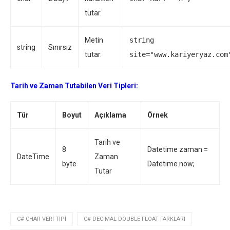
tutar.
Metin
string
string
Sınırsız
tutar.
site="www.kariyeryaz.com
Tarih ve Zaman Tutabilen Veri Tipleri:
Tür
Boyut
Açıklama
Örnek
Tarih ve
8
Datetime zaman =
DateTime
Zaman
byte
Datetime.now;
Tutar
C# CHAR VERI TIPI
C# DECIMAL DOUBLE FLOAT FARKLARI