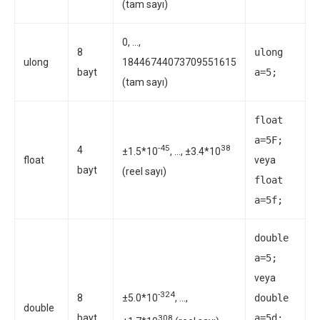
(tam sayı)
0, …,
8
ulong
ulong
18446744073709551615
bayt
a=5;
(tam sayı)
float
a=5F;
-45
38
4
±1.5*10
, …, ±3.4*10
float
veya
bayt
(reel sayı)
float
a=5f;
double
a=5;
veya
-324
±5.0*10
, …,
8
double
double
bayt
a=5d;
308