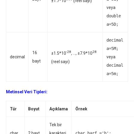
±1.7*10
(reel sayı)
veya
double
a=5D;
decimal
a=5M;
-28
28
16
±1.5*10
, …, ±7.9*10
decimal
veya
bayt
(reel sayı)
decimal
a=5m;
Metinsel Veri Tipleri:
Tür
Boyut
Açıklama
Örnek
Tek bir
char
2 bayt
karakteri
char harf ='h';