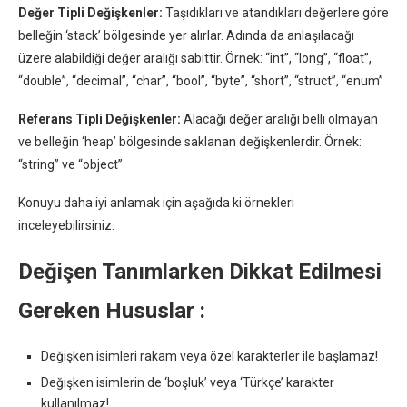
Değer Tipli Değişkenler:
Taşıdıkları ve atandıkları değerlere göre
belleğin ‘stack’ bölgesinde yer alırlar. Adında da anlaşılacağı
üzere alabildiği değer aralığı sabittir. Örnek: “int”, “long”, “float”,
“double”, “decimal”, “char”, “bool”, “byte”, “short”, “struct”, “enum”
Referans Tipli Değişkenler:
Alacağı değer aralığı belli olmayan
ve belleğin ‘heap’ bölgesinde saklanan değişkenlerdir. Örnek:
“string” ve “object”
Konuyu daha iyi anlamak için aşağıda ki örnekleri
inceleyebilirsiniz.
Değişen Tanımlarken Dikkat Edilmesi
Gereken Hususlar :
Değişken isimleri rakam veya özel karakterler ile başlamaz!
Değişken isimlerin de ‘boşluk’ veya ‘Türkçe’ karakter
kullanılmaz!