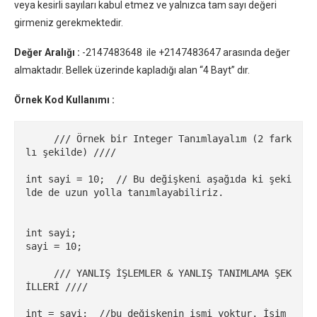
veya kesirli sayıları kabul etmez ve yalnızca tam sayı değeri
girmeniz gerekmektedir.
Değer Aralığı :
-2147483648 ile +2147483647 arasında değer
almaktadır. Bellek üzerinde kapladığı alan “4 Bayt” dır.
Örnek Kod Kullanımı :
     /// Örnek bir Integer Tanımlayalım (2 fark
lı şekilde) ////

int sayi = 10;  // Bu değişkeni aşağıda ki şeki
lde de uzun yolla tanımlayabiliriz.

int sayi;

sayi = 10;

     /// YANLIŞ İŞLEMLER & YANLIŞ TANIMLAMA ŞEK
İLLERİ ////

int = sayi;  //bu değişkenin ismi yoktur. İsim 