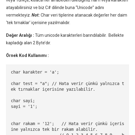
atayabilirsiniz ve biz C# dilinde buna “Unicode” adını
vermekteyiz.
Not:
Char veri tiplerine atanacak değerler her daim
‘tek tırnaklar’ içerisine yazılmalıdır.
Değer Aralığı :
Tüm unicode karakterleri barındılabilir. Bellekte
kapladığı alan 2 Byte’dır.
Örnek Kod Kullanımı :
char karakter = 'a';

char test = "a"; // Hata verir çünkü yalnızca t
ek tırnaklar içerisine yazılabilir.

char sayi;

sayi = '1';

char rakam = '12';   // Hata verir çünkü içeris
ine yalnızca tek bir rakam alabilir. 

                    // 0-1-2-3-4-5-6-7-8-9 .. b