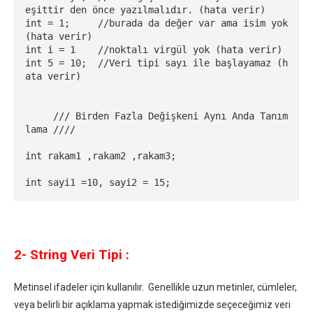
eşittir den önce yazılmalıdır. (hata verir)

int = 1;     //burada da değer var ama isim yok 
(hata verir)

int i = 1    //noktalı virgül yok (hata verir)

int 5 = 10;  //Veri tipi sayı ile başlayamaz (h
ata verir)

     /// Birden Fazla Değişkeni Aynı Anda Tanım
lama ////

int rakam1 ,rakam2 ,rakam3;  

int sayi1 =10, sayi2 = 15;
2- String Veri Tipi :
Metinsel ifadeler için kullanılır. Genellikle uzun metinler, cümleler,
veya belirli bir açıklama yapmak istediğimizde seçeceğimiz veri