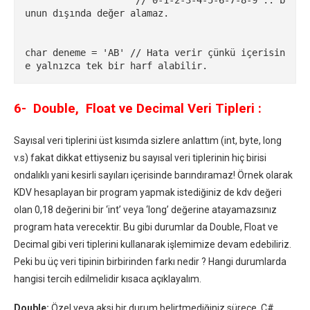
unun dışında değer alamaz.

char deneme = 'AB' // Hata verir çünkü içerisin
e yalnızca tek bir harf alabilir.
6- Double, Float ve Decimal Veri Tipleri :
Sayısal veri tiplerini üst kısımda sizlere anlattım (int, byte, long
v.s) fakat dikkat ettiyseniz bu sayısal veri tiplerinin hiç birisi
ondalıklı yani kesirli sayıları içerisinde barındıramaz! Örnek olarak
KDV hesaplayan bir program yapmak istediğiniz de kdv değeri
olan 0,18 değerini bir ‘int’ veya ‘long’ değerine atayamazsınız
program hata verecektir. Bu gibi durumlar da Double, Float ve
Decimal gibi veri tiplerini kullanarak işlemimize devam edebiliriz.
Peki bu üç veri tipinin birbirinden farkı nedir ? Hangi durumlarda
hangisi tercih edilmelidir kısaca açıklayalım.
Double:
Özel veya aksi bir durum belirtmediğiniz sürece, C#