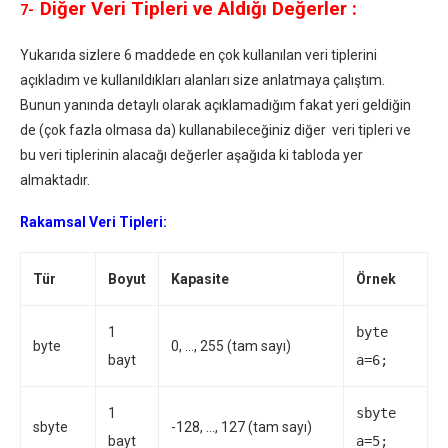
Diğer Veri Tipleri ve Aldığı Değerler :
7-
Yukarıda sizlere 6 maddede en çok kullanılan veri tiplerini
açıkladım ve kullanıldıkları alanları size anlatmaya çalıştım.
Bunun yanında detaylı olarak açıklamadığım fakat yeri geldiğin
de (çok fazla olmasa da) kullanabileceğiniz diğer veri tipleri ve
bu veri tiplerinin alacağı değerler aşağıda ki tabloda yer
almaktadır.
Rakamsal Veri Tipleri:
Tür
Boyut
Kapasite
Örnek
1
byte
byte
0, …, 255 (tam sayı)
bayt
a=6;
1
sbyte
sbyte
-128, …, 127 (tam sayı)
bayt
a=5;