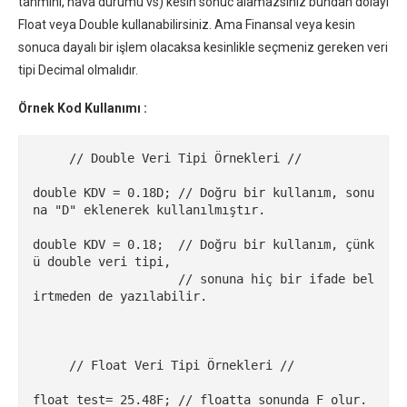
tahmini, hava durumu vs) kesin sonuc alamazsınız bundan dolayı
Float veya Double kullanabilirsiniz. Ama Finansal veya kesin
sonuca dayalı bir işlem olacaksa kesinlikle seçmeniz gereken veri
tipi Decimal olmalıdır.
Örnek Kod Kullanımı :
     // Double Veri Tipi Örnekleri //

double KDV = 0.18D; // Doğru bir kullanım, sonu
na "D" eklenerek kullanılmıştır.

double KDV = 0.18;  // Doğru bir kullanım, çünk
ü double veri tipi,

                    // sonuna hiç bir ifade bel
irtmeden de yazılabilir.

     // Float Veri Tipi Örnekleri //

float test= 25.48F; // floatta sonunda F olur.
