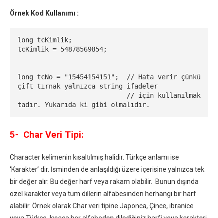
Örnek Kod Kullanımı :
long tcKimlik;

tcKimlik = 54878569854;

long tcNo = "15454154151";  // Hata verir çünkü 
çift tırnak yalnızca string ifadeler

                            // için kullanılmak
tadır. Yukarıda ki gibi olmalıdır.
5- Char Veri Tipi:
Character kelimenin kısaltılmış halidir. Türkçe anlamı ise
‘Karakter’ dir. İsminden de anlaşıldığı üzere içerisine yalnızca tek
bir değer alır. Bu değer harf veya rakam olabilir. Bunun dışında
özel karakter veya tüm dillerin alfabesinden herhangi bir harf
alabilir. Örnek olarak Char veri tipine Japonca, Çince, ibranice
veya Türkçe, kısaca her alfabeden dilediğiniz harfi veya karakteri