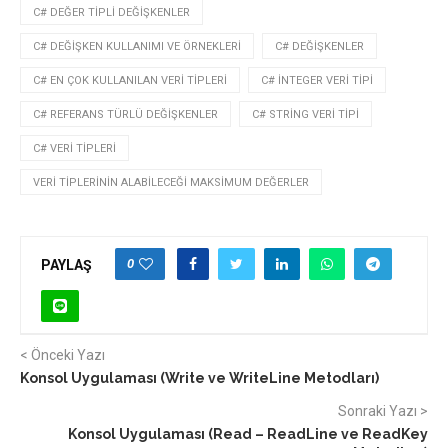
C# DEĞER TIPLI DEĞIŞKENLER
C# DEĞIŞKEN KULLANIMI VE ÖRNEKLERI
C# DEĞIŞKENLER
C# EN ÇOK KULLANILAN VERI TIPLERI
C# INTEGER VERI TIPI
C# REFERANS TÜRLÜ DEĞIŞKENLER
C# STRING VERI TIPI
C# VERI TIPLERI
VERI TIPLERININ ALABILECEĞI MAKSIMUM DEĞERLER
0
PAYLAŞ
< Önceki Yazı
Konsol Uygulaması (Write ve WriteLine Metodları)
Sonraki Yazı >
Konsol Uygulaması (Read – ReadLine ve ReadKey