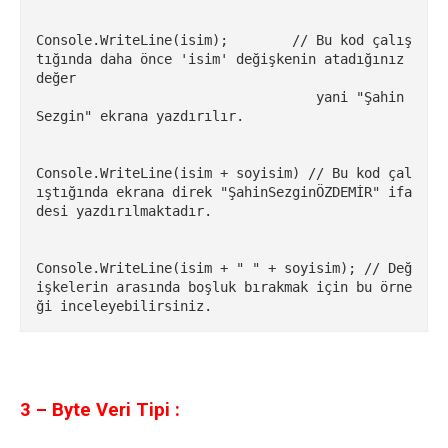
Console.WriteLine(isim);        // Bu kod çalış
tığında daha önce 'isim' değişkenin atadığınız 
değer 

                                   yani "Şahin 
Sezgin" ekrana yazdırılır.

Console.WriteLine(isim + soyisim) // Bu kod çal
ıştığında ekrana direk "ŞahinSezginÖZDEMİR" ifa
desi yazdırılmaktadır.

Console.WriteLine(isim + " " + soyisim); // Değ
işkelerin arasında boşluk bırakmak için bu örne
ği inceleyebilirsiniz.
3 – Byte Veri Tipi :