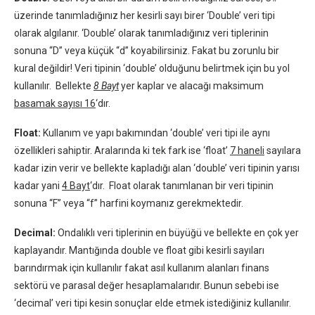
üzerinde tanımladığınız her kesirli sayı birer ‘Double’ veri tipi
olarak algılanır. ‘Double’ olarak tanımladığınız veri tiplerinin
sonuna “D” veya küçük “d” koyabilirsiniz. Fakat bu zorunlu bir
kural değildir! Veri tipinin ‘double’ olduğunu belirtmek için bu yol
kullanılır. Bellekte
8 Bayt
yer kaplar ve alacağı maksimum
basamak sayısı 16
‘dır.
Float:
Kullanım ve yapı bakımından ‘double’ veri tipi ile aynı
özellikleri sahiptir. Aralarında ki tek fark ise ‘float’
7 haneli
sayılara
kadar izin verir ve bellekte kapladığı alan ‘double’ veri tipinin yarısı
kadar yani
4 Bayt
‘dır. Float olarak tanımlanan bir veri tipinin
sonuna “F” veya “f” harfini koymanız gerekmektedir.
Decimal:
Ondalıklı veri tiplerinin en büyüğü ve bellekte en çok yer
kaplayandır. Mantığında double ve float gibi kesirli sayıları
barındırmak için kullanılır fakat asıl kullanım alanları finans
sektörü ve parasal değer hesaplamalarıdır. Bunun sebebi ise
‘decimal’ veri tipi kesin sonuçlar elde etmek istediğiniz kullanılır.