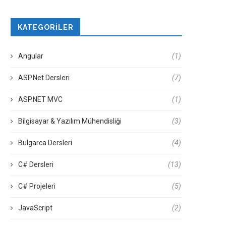
KATEGORILER
Angular
(1)
ASP.Net Dersleri
(7)
ASP.NET MVC
(1)
Bilgisayar & Yazılım Mühendisliği
(3)
Bulgarca Dersleri
(4)
C# Dersleri
(13)
C# Projeleri
(5)
JavaScript
(2)