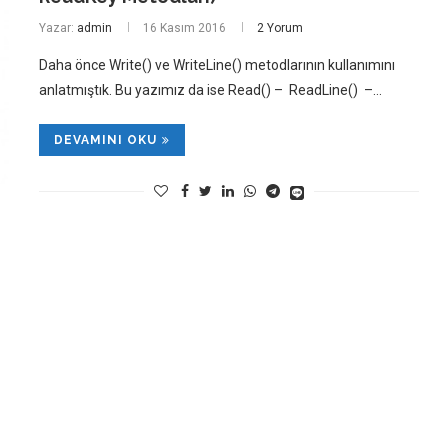
Yazar:
admin
16 Kasım 2016
2 Yorum
Daha önce Write() ve WriteLine() metodlarının kullanımını
anlatmıştık. Bu yazımız da ise Read() – ReadLine() –…
DEVAMINI OKU