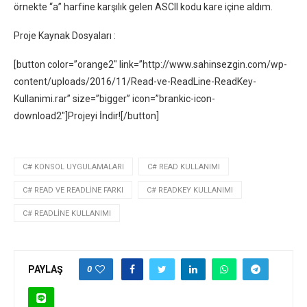
örnekte “a” harfine karşılık gelen ASCII kodu kare içine aldım.
Proje Kaynak Dosyaları :
[button color=”orange2″ link=”http://www.sahinsezgin.com/wp-
content/uploads/2016/11/Read-ve-ReadLine-ReadKey-
Kullanimi.rar” size=”bigger” icon=”brankic-icon-
download2″]Projeyi İndir![/button]
C# KONSOL UYGULAMALARI
C# READ KULLANIMI
C# READ VE READLINE FARKI
C# READKEY KULLANIMI
C# READLINE KULLANIMI
0
PAYLAŞ