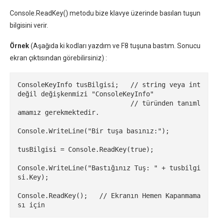
Console.ReadKey() metodu bize klavye üzerinde basılan tuşun
bilgisini verir.
Örnek
(Aşağıda ki kodları yazdım ve F8 tuşuna bastım. Sonucu
ekran çıktısından görebilirsiniz) :
ConsoleKeyInfo tusBilgisi;   // string veya int 
değil değişkenmizi "ConsoleKeyInfo"

                             // türünden tanıml
amamız gerekmektedir.

Console.WriteLine("Bir tuşa basınız:");

tusBilgisi = Console.ReadKey(true);

Console.WriteLine("Bastığınız Tuş: " + tusbilgi
si.Key);

Console.ReadKey();   // Ekranın Hemen Kapanmama
sı için