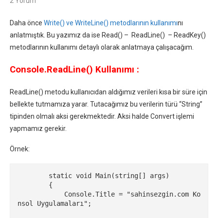
2 Yorum
Daha önce
Write() ve WriteLine() metodlarının kullanımı
nı
anlatmıştık. Bu yazımız da ise Read() – ReadLine() – ReadKey()
metodlarının kullanımı detaylı olarak anlatmaya çalışacağım.
Console.ReadLine() Kullanımı :
ReadLine() metodu kullanıcıdan aldığımız verileri kısa bir süre için
bellekte tutmamıza yarar. Tutacağımız bu verilerin türü “String”
tipinden olmalı aksi gerekmektedir. Aksi halde Convert işlemi
yapmamız gerekir.
Örnek:
        static void Main(string[] args)

        {

            Console.Title = "sahinsezgin.com Ko
nsol Uygulamaları";
