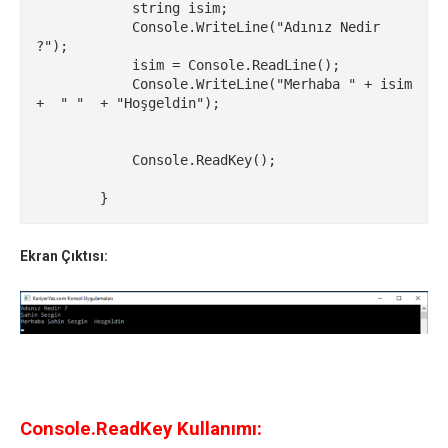
            string isim;

            Console.WriteLine("Adınız Nedir 
?");

            isim = Console.ReadLine();

            Console.WriteLine("Merhaba " + isim  
+  " "  + "Hoşgeldin");

            Console.ReadKey();

        }
Ekran Çıktısı:
Console.ReadKey Kullanımı: