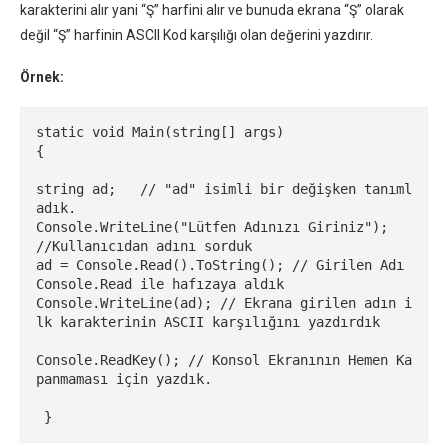
karakterini alır yani “Ş” harfini alır ve bunuda ekrana “Ş” olarak
değil “Ş” harfinin ASCII Kod karşılığı olan değerini yazdırır.
Örnek:
static void Main(string[] args)

{

string ad;   // "ad" isimli bir değişken tanıml
adık.

Console.WriteLine("Lütfen Adınızı Giriniz");  
//Kullanıcıdan adını sorduk

ad = Console.Read().ToString(); // Girilen Adı 
Console.Read ile hafızaya aldık

Console.WriteLine(ad); // Ekrana girilen adın i
lk karakterinin ASCII karşılığını yazdırdık

Console.ReadKey(); // Konsol Ekranının Hemen Ka
panmaması için yazdık.

 }