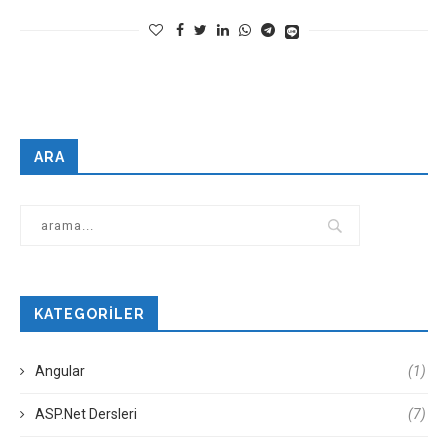
ARA
KATEGORILER
Angular
(1)
ASP.Net Dersleri
(7)