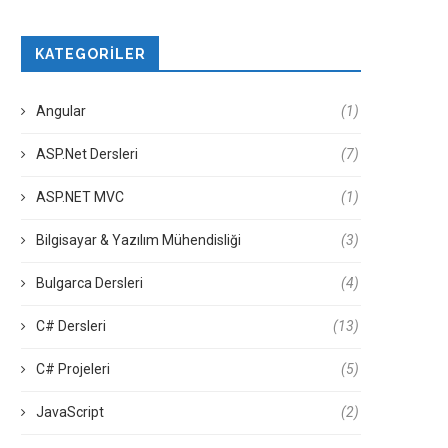
KATEGORILER
Angular
(1)
ASP.Net Dersleri
(7)
ASP.NET MVC
(1)
Bilgisayar & Yazılım Mühendisliği
(3)
Bulgarca Dersleri
(4)
C# Dersleri
(13)
C# Projeleri
(5)
JavaScript
(2)