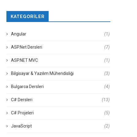
KATEGORILER
Angular
(1)
ASP.Net Dersleri
(7)
ASP.NET MVC
(1)
Bilgisayar & Yazılım Mühendisliği
(3)
Bulgarca Dersleri
(4)
C# Dersleri
(13)
C# Projeleri
(5)
JavaScript
(2)