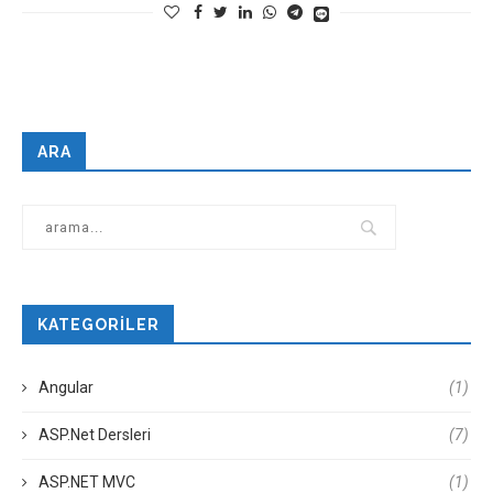
ARA
KATEGORILER
Angular
(1)
ASP.Net Dersleri
(7)
ASP.NET MVC
(1)