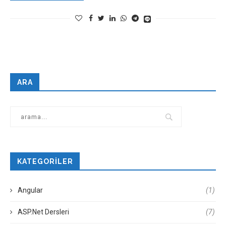
ARA
KATEGORILER
Angular
(1)
ASP.Net Dersleri
(7)