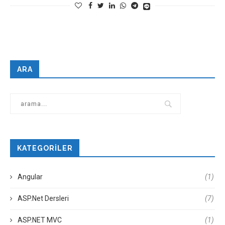
ARA
KATEGORILER
Angular
(1)
ASP.Net Dersleri
(7)
ASP.NET MVC
(1)