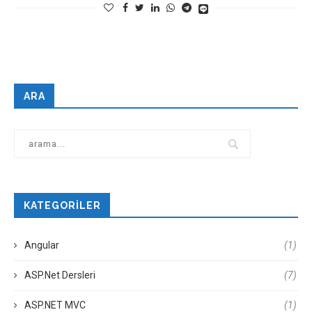
ARA
KATEGORILER
Angular
(1)
ASP.Net Dersleri
(7)
ASP.NET MVC
(1)