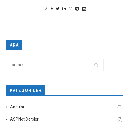
ARA
KATEGORILER
Angular
(1)
ASP.Net Dersleri
(7)