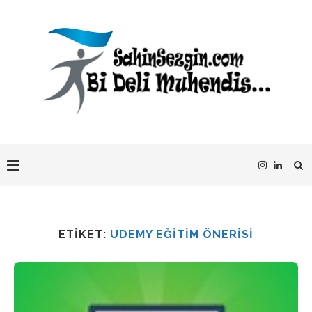
ETIKET:
UDEMY EĞITIM ÖNERISI