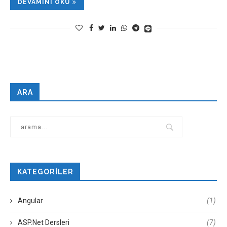
DEVAMINI OKU
ARA
KATEGORILER
Angular
(1)
ASP.Net Dersleri
(7)