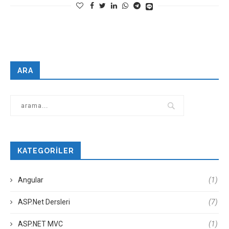
ARA
KATEGORILER
Angular
(1)
ASP.Net Dersleri
(7)
ASP.NET MVC
(1)