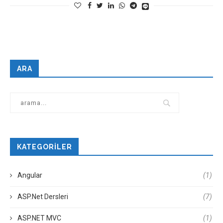
ARA
KATEGORILER
Angular
(1)
ASP.Net Dersleri
(7)
ASP.NET MVC
(1)