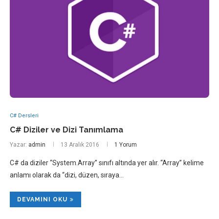
C# Dersleri
C# Diziler ve Dizi Tanımlama
Yazar:
admin
13 Aralık 2016
1 Yorum
C# da diziler “System.Array” sınıfı altında yer alır. “Array” kelime
anlamı olarak da “dizi, düzen, sıraya…
DEVAMINI OKU