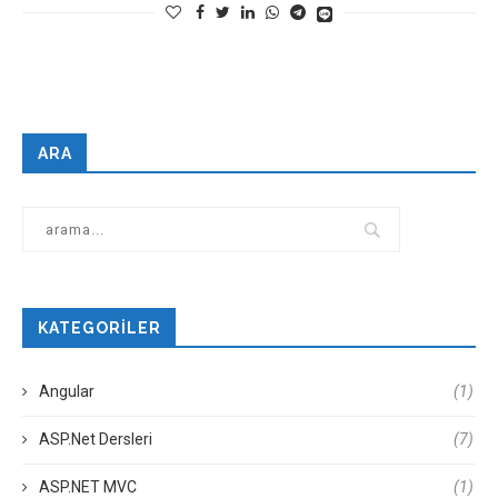
ARA
KATEGORILER
Angular
(1)
ASP.Net Dersleri
(7)
ASP.NET MVC
(1)