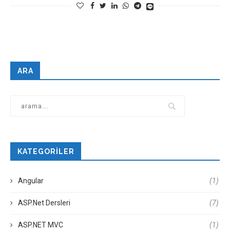
ARA
KATEGORILER
Angular
(1)
ASP.Net Dersleri
(7)
ASP.NET MVC
(1)