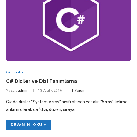
C# Dersleri
C# Diziler ve Dizi Tanımlama
Yazar:
admin
13 Aralık 2016
1 Yorum
C# da diziler “System.Array” sınıfı altında yer alır. “Array” kelime
anlamı olarak da “dizi, düzen, sıraya…
DEVAMINI OKU