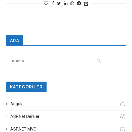
ARA
KATEGORILER
Angular
(1)
ASP.Net Dersleri
(7)
ASP.NET MVC
(1)