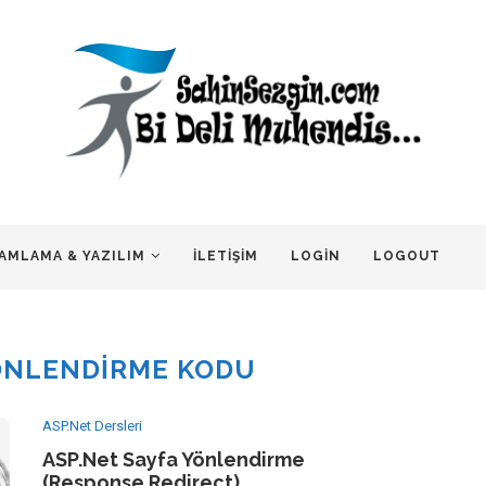
AMLAMA & YAZILIM
İLETIŞIM
LOGIN
LOGOUT
ÖNLENDIRME KODU
ASP.Net Dersleri
ASP.Net Sayfa Yönlendirme
(Response.Redirect)