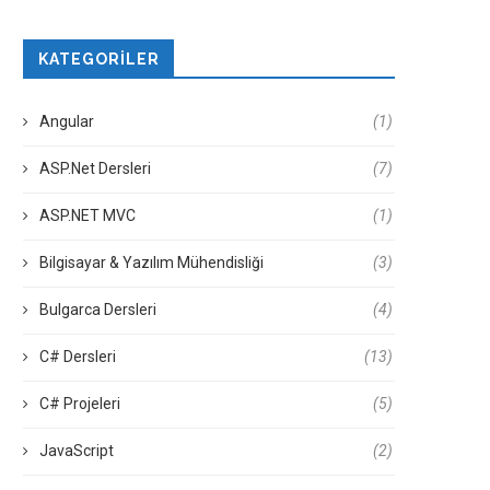
KATEGORILER
Angular
(1)
ASP.Net Dersleri
(7)
ASP.NET MVC
(1)
Bilgisayar & Yazılım Mühendisliği
(3)
Bulgarca Dersleri
(4)
C# Dersleri
(13)
C# Projeleri
(5)
JavaScript
(2)