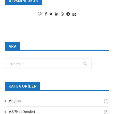
DEVAMINI OKU
ARA
KATEGORILER
Angular
(1)
ASP.Net Dersleri
(7)