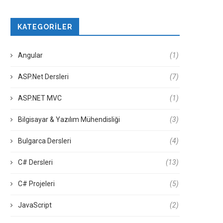
KATEGORILER
Angular
(1)
ASP.Net Dersleri
(7)
ASP.NET MVC
(1)
Bilgisayar & Yazılım Mühendisliği
(3)
Bulgarca Dersleri
(4)
C# Dersleri
(13)
C# Projeleri
(5)
JavaScript
(2)