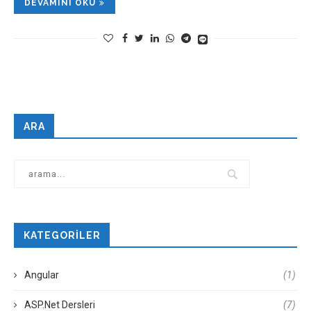
DEVAMINI OKU
ARA
KATEGORILER
Angular
(1)
ASP.Net Dersleri
(7)